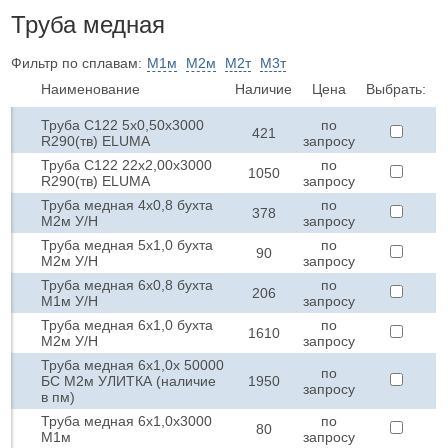
Труба медная
Фильтр по сплавам:
М1м
М2м
М2т
М3т
Наименование
Наличие
Цена
Выбрать:
Труба C122 5х0,50х3000
по
421
R290(тв) ELUMA
запросу
Труба C122 22х2,00х3000
по
1050
R290(тв) ELUMA
запросу
Труба медная 4х0,8 бухта
по
378
М2м У/Н
запросу
Труба медная 5х1,0 бухта
по
90
М2м У/Н
запросу
Труба медная 6х0,8 бухта
по
206
М1м У/Н
запросу
Труба медная 6х1,0 бухта
по
1610
М2м У/Н
запросу
Труба медная 6х1,0х 50000
по
БС М2м УЛИТКА (наличие
1950
запросу
в пм)
Труба медная 6х1,0х3000
по
80
М1м
запросу