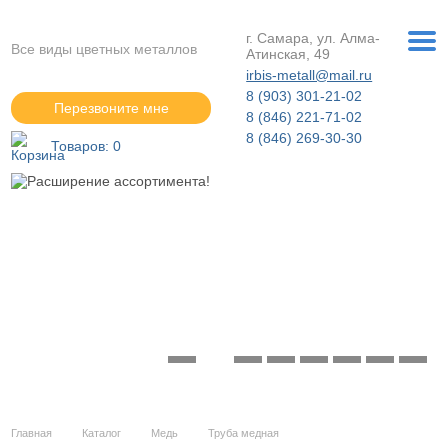
г. Самара, ул. Алма-
Все виды цветных металлов
Атинская, 49
irbis-metall@mail.ru
8 (903) 301-21-02
Перезвоните мне
8 (846) 221-71-02
8 (846) 269-30-30
Товаров:
0
Расширение ассортимента!
Подробнее »
Главная
Каталог
Медь
Труба медная