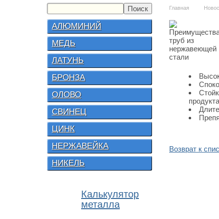
Главная
Новос
АЛЮМИНИЙ
МЕДЬ
ЛАТУНЬ
Высок
БРОНЗА
Споко
Стойк
ОЛОВО
продукт
Длите
СВИНЕЦ
Препя
ЦИНК
НЕРЖАВЕЙКА
Возврат к спи
НИКЕЛЬ
Калькулятор
металла