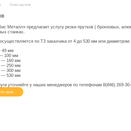
и
Резка прутков
ов
ис Металл» предлагает услугу резки прутков ( бронзовых, алю
ых станках.
 осуществляется по ТЗ заказчика от 4 до 530 мм или диаметром:
 49 мм
— 100 мм
 — 160 мм
 — 250 мм
 — 300 мм
 — 530 мм
уги уточняйте у наших менеджеров по телефонам 8(846) 269-30-31
те мне