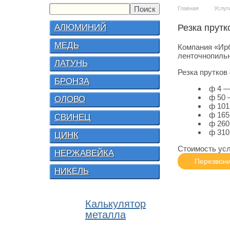
Главная
Услуг
АЛЮМИНИЙ
Резка прутк
МЕДЬ
Компания «Ирб
ленточнопильн
ЛАТУНЬ
Резка прутков
БРОНЗА
ф 4 —
ф 50 
ОЛОВО
ф 101
ф 165
СВИНЕЦ
ф 260
ф 310
ЦИНК
Стоимость усл
НЕРЖАВЕЙКА
Перезвони
НИКЕЛЬ
Калькулятор
металла