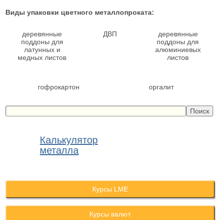
Виды упаковки цветного металлопроката:
деревянные
ДВП
деревянные
поддоны для
поддоны для
латунных и
алюминиевых
медных листов
листов
гофрокартон
оргалит
Калькулятор
металла
Курсы LME
Курсы валют