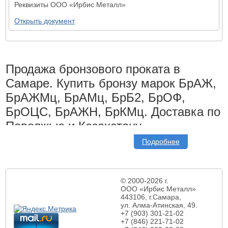
Реквизиты ООО «Ирбис Металл»
Открыть документ
Продажа бронзового проката в
Самаре. Купить бронзу марок БрАЖ,
БрАЖМц, БрАМц, БрБ2, БрОФ,
БрОЦС, БрАЖН, БрКМц. Доставка по
Поволжью и Казахстану.
Подробнее
Доставка проката из бронзы осуществляется по Самаре,
Поволжью и Казахстану. Мы гарантируем качество бронзового
проката и нашей работы!
Купить бронзу
у нас можно от 1 кг.
мы осуществляем резку металла.
© 2000-2026 г.
Бронза это сплав меди с другими металлами в различных
ООО «Ирбис Металл»
пропорциях. Чаще всего используется сплав меди с оловом, но
443106, г.Самара,
так же используются и другие металлы. Бронзовый прокат
ул. Алма-Атинская,
49.
имеет отличную устойчивость к коррозии, высокую
+7 (903) 301-21-02
пластичность и прочность. Электропроводимость и
+7 (846) 221-71-02
теплопроводимость так же являются достоинствами бронзы. Те