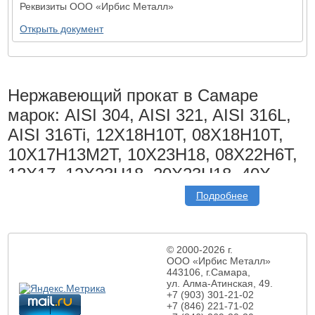
Реквизиты ООО «Ирбис Металл»
Открыть документ
Нержавеющий прокат в Самаре
марок: AISI 304, AISI 321, AISI 316L,
AISI 316Ti, 12Х18Н10Т, 08Х18Н10Т,
10Х17Н13М2Т, 10Х23Н18, 08Х22Н6Т,
12Х17, 12Х23Н18, 20Х23Н18, 40Х,
40Х13, 30Х13, 20Х13. Продажа по
Подробнее
выгодным ценам с доставкой в
города Поволжья и Казахстана
© 2000-2026 г.
Для производства деталей, работающих в агрессивной среде
ООО «Ирбис Металл»
или при сложных температурных условиях, применяют
443106, г.Самара,
металлопрокат нержавеющий. Его главными преимуществами
ул. Алма-Атинская,
49.
являются устойчивость к коррозии, высокая жаропрочность и
+7 (903) 301-21-02
морозостойкость. Антикоррозионная способность проката из
+7 (846) 221-71-02